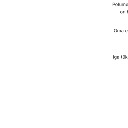
Polüme
on 
Oma eh
Iga tü