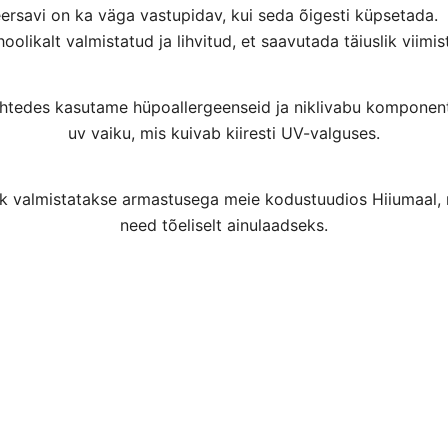
ersavi on ka väga vastupidav, kui seda õigesti küpsetada. 
hoolikalt valmistatud ja lihvitud, et saavutada täiuslik viimist
tedes kasutame hüpoallergeenseid ja niklivabu komponen
uv vaiku, mis kuivab kiiresti UV-valguses.
kk valmistatakse armastusega meie kodustuudios Hiiumaal,
need tõeliselt ainulaadseks.