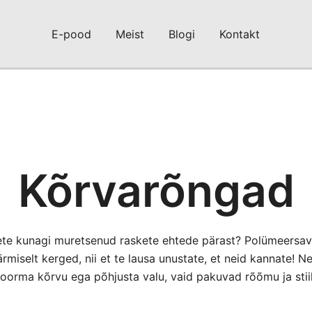
E-pood
Meist
Blogi
Kontakt
Kõrvarõngad
ete kunagi muretsenud raskete ehtede pärast? Polümeersav
rmiselt kerged, nii et te lausa unustate, et neid kannate! N
oorma kõrvu ega põhjusta valu, vaid pakuvad rõõmu ja stiil