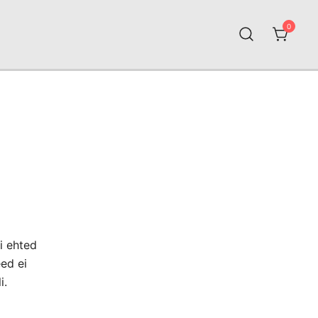
0
i ehted
eed ei
i.