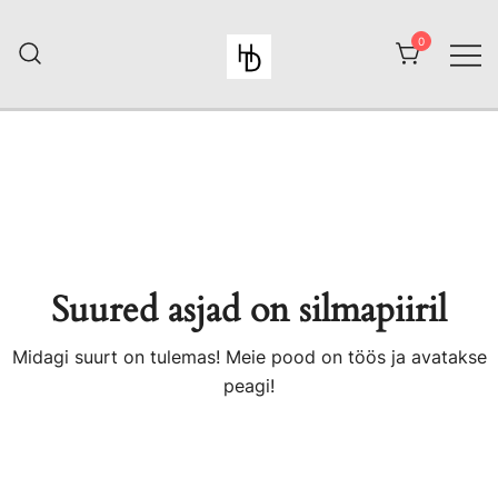
Skip
to
0
content
HiiuDesign
Suured asjad on silmapiiril
Midagi suurt on tulemas! Meie pood on töös ja avatakse
peagi!